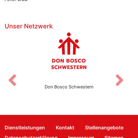
Unser Netzwerk
Zurück
V
Don Bosco Schwestern
Dienstleistungen
Kontakt
Stellenangebote
Datenschutzerklärung
Impressum
Sitemap