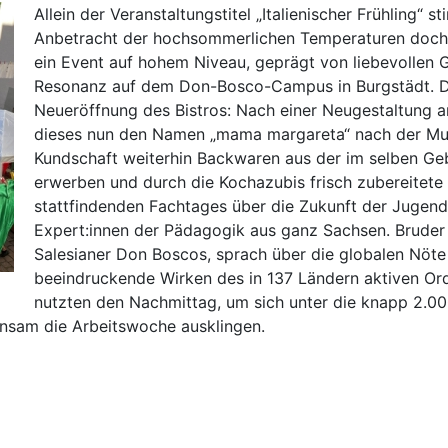
Allein der Veranstaltungstitel „Italienischer Frühling“ s
Anbetracht der hochsommerlichen Temperaturen doch 
ein Event auf hohem Niveau, geprägt von liebevollen 
Resonanz auf dem Don-Bosco-Campus in Burgstädt. De
Neueröffnung des Bistros: Nach einer Neugestaltung an
dieses nun den Namen „mama margareta“ nach der Mut
Kundschaft weiterhin Backwaren aus der im selben Ge
erwerben und durch die Kochazubis frisch zubereitete 
stattfindenden Fachtages über die Zukunft der Jugendh
Expert:innen der Pädagogik aus ganz Sachsen. Bruder 
Salesianer Don Boscos, sprach über die globalen Nöt
beeindruckende Wirken des in 137 Ländern aktiven Or
nutzten den Nachmittag, um sich unter die knapp 2.000
insam die Arbeitswoche ausklingen.