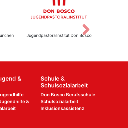
Vor
ünchen
Jugendpastoralinstitut Don Bosco
Don Bo
Jugend &
Schule &
Schulsozialarbeit
Jugendhilfe
Don Bosco Berufsschule
Jugendhilfe &
Schulsozialarbeit
larbeit
Inklusionsassistenz