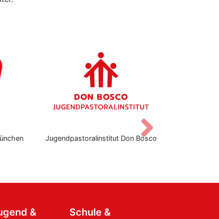
Vor
ünchen
Jugendpastoralinstitut Don Bosco
Don Bo
Jugend &
Schule &