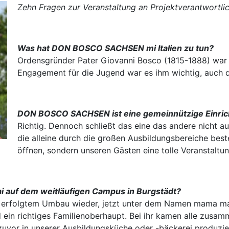
Zehn Fragen zur Veranstaltung an Projektverantwortli
Was hat DON BOSCO SACHSEN mi Italien zu tun?
Ordensgründer Pater Giovanni Bosco (1815-1888) war It
Engagement für die Jugend war es ihm wichtig, auch da
DON BOSCO SACHSEN ist eine gemeinnützige Einrich
Richtig. Dennoch schließt das eine das andere nicht au
die alleine durch die großen Ausbildungsbereiche best
öffnen, sondern unseren Gästen eine tolle Veranstaltun
i auf dem weitläufigen Campus in Burgstädt?
h erfolgtem Umbau wieder, jetzt unter dem Namen mama ma
ein richtiges Familienoberhaupt. Bei ihr kamen alle zusa
zuvor in unserer Ausbildungsküche oder -bäckerei produzie