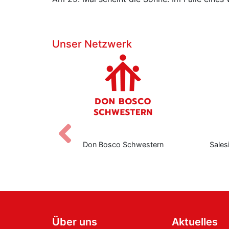
Unser Netzwerk
Zurück
eers
Don Bosco Schwestern
Sales
Über uns
Aktuelles