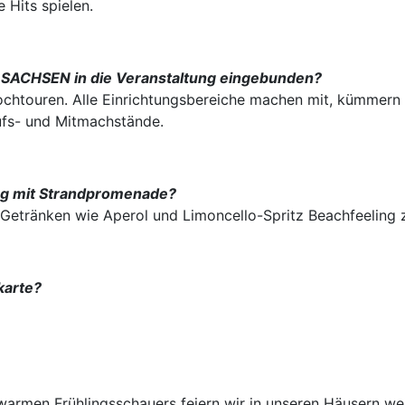
 Hits spielen.
 SACHSEN in die Veranstaltung eingebunden?
ochtouren. Alle Einrichtungsbereiche machen mit, kümmern 
ufs- und Mitmachstände.
ng mit Strandpromenade?
n Getränken wie Aperol und Limoncello-Spritz Beachfeeling 
karte?
warmen Frühlingsschauers feiern wir in unseren Häusern wei