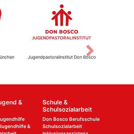
Vor
ünchen
Jugendpastoralinstitut Don Bosco
Don Bo
Jugend &
Schule &
Schulsozialarbeit
Jugendhilfe
Don Bosco Berufsschule
Jugendhilfe &
Schulsozialarbeit
larbeit
Inklusionsassistenz