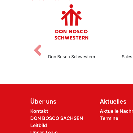
Zurück
eers
Don Bosco Schwestern
Sales
Über uns
Aktuelles
Kontakt
Aktuelle Nach
DON BOSCO SACHSEN
Termine
Leitbild
Unser Team